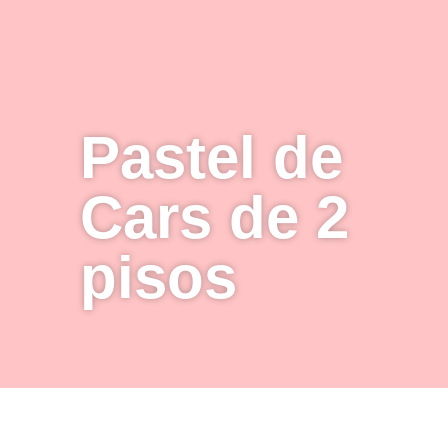
Pastel de
Cars de 2
pisos